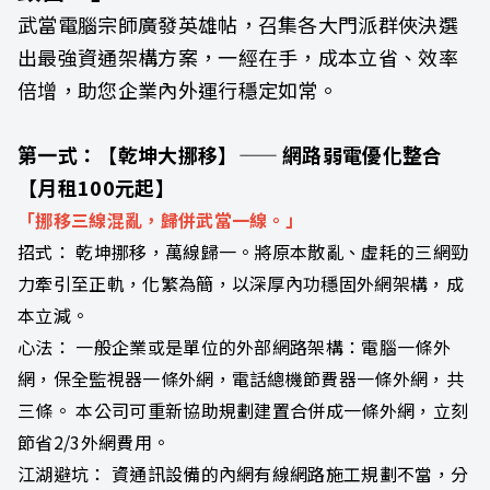
武當電腦宗師廣發英雄帖，召集各大門派群俠決選
出最強資通架構方案，一經在手，成本立省、效率
倍增，助您企業內外運行穩定如常。
第一式：【乾坤大挪移】—— 網路弱電優化整合
【月租100元起】
「挪移三線混亂，歸併武當一線。」
招式： 乾坤挪移，萬線歸一。將原本散亂、虛耗的三網勁
力牽引至正軌，化繁為簡，以深厚內功穩固外網架構，成
本立減。
心法： 一般企業或是單位的外部網路架構：電腦一條外
網，保全監視器一條外網，電話總機節費器一條外網，共
三條。 本公司可重新協助規劃建置合併成一條外網，立刻
節省2/3外網費用。
江湖避坑： 資通訊設備的內網有線網路施工規劃不當，分