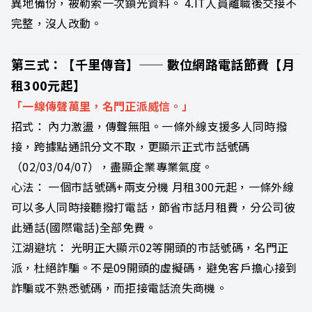
異地備份，被勒索一次鎖光資料。 4.IT人員離職後交接不
完整，沒人改動。
第三式：【千里傳音】—— 數位網路電話節費【月
租300元起】
「一線傳聲萬里，名門正派威信。」
招式： 內力激盪，傳聲無阻。一條外線支援多人同時撥
接，跨據點通訊分文不取，更顯示正式市話號碼
（02/03/04/07），盡顯企業專業氣度。
心法： 一個市話號碼+兩支分機 月租300元起，一條外線
可以多人同時接聽撥打電話，節省市話月租費，分公司彼
此通話(國際電話)全部免費。
江湖避坑： 光明正大顯示02等開頭的市話號碼，名門正
派，杜絕詐騙。不是09開頭的虛擬碼，避免客戶擔心接到
詐騙或不熟悉號碼，而拒接電話流失商機。