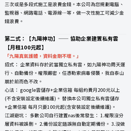
三次或是多段式施工是浪費金錢。本公司為您規劃電腦、
監視器、網路電話、電源線…等，做一次性施工可減少金
錢浪費。
第二式：【九陽神功】—— 協助企業建置私有雲
【月租100元起】
「九陽真氣護體，資料金剛不壞。」
招式： 企業資料存於武當獨立私有雲，如九陽神功周天運
行、自動備份。權限嚴密，任憑勒索病毒侵襲，我自泰山
崩於前而色不改。
心法： google雲儲存+企業信箱 每組約費月200元以上
(不含安裝設定後續維護)。 替換本公司獨立私有雲儲存
+企業信箱 每月只要100元起(含安裝設定後續維護)。
江湖避坑： 多數公司自行建置nas後常發生： 1.權限沒分
層資料被誤刪。 2.備份設定錯誤無自動定期備份。 3.沒做