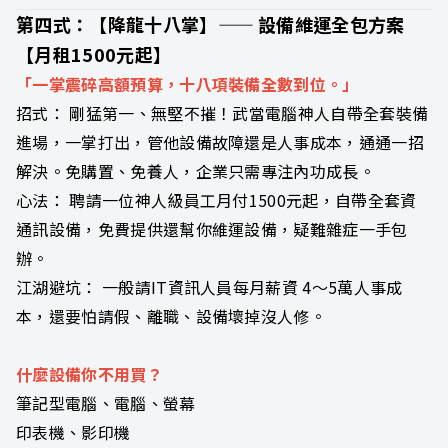
第四式：【降龍十八掌】—— 設備維運全包方案
【月租1500元起】
「一掌震碎高額預算，十八項裝備全數到位。」
招式： 剛猛第一、無堅不摧！武當電腦神人自帶全套裝備
進場，一掌打出，管他設備故障還是人事成本，通通一招
解決。免購置、免養人，企業只需專注內功成長。
心法： 聘請一位神人級員工月付1500元起，自帶全套資
通訊設備，免費提供還幫你維運設備，疑難雜症一手包
辦。
江湖避坑： 一般請IT資訊人員每月薪資 4～5萬人事成
本，還要怕請假、離職、設備壞掉沒人修。
什麼設備你不用買？
筆記型電腦、電腦、螢幕
印表機、影印機