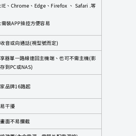
E、Chrome、Edge、Firefox 、 Safari .等
:需裝APP操控方便容易
收音或向通話(視型號而定)
分享器單一路線連回主機端、也可不需主機(影
存到PC或NAS)
家品牌16路起
容易干擾
碼畫面不易攔截