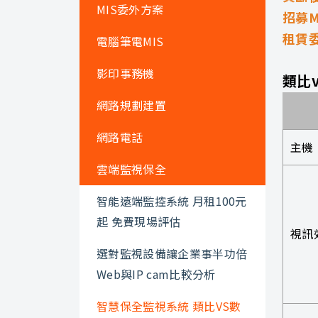
MIS委外方案
招募M
租賃
電腦筆電MIS
影印事務機
類比
網路規劃建置
網路電話
主機
雲端監視保全
智能遠端監控系統 月租100元
起 免費現場評估
視訊
選對監視設備讓企業事半功倍
Web與IP cam比較分析
智慧保全監視系統 類比VS數