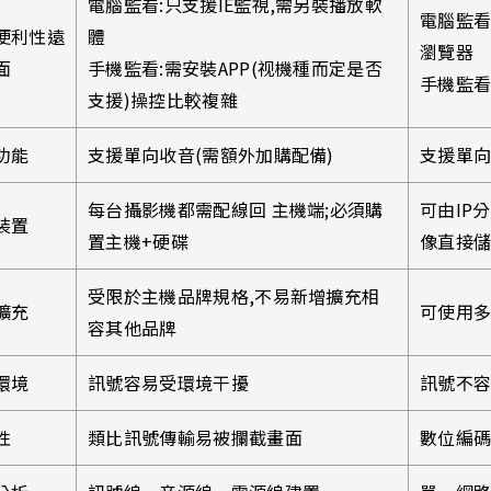
電腦監看:只支援IE監視,需另裝播放軟
電腦監看:I
便利性遠
體
瀏覽器
面
手機監看:需安裝APP(视機種而定是否
手機監看
支援)操控比較複雜
功能
支援單向收音(需額外加購配備)
支援單向
每台攝影機都需配線回 主機端;必須購
可由IP
裝置
置主機+硬碟
像直接儲
受限於主機品牌規格,不易新增擴充相
擴充
可使用多
容其他品牌
環境
訊號容易受環境干擾
訊號不
性
類比訊號傳輸易被攔截畫面
數位編