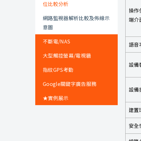
位比較分析
操作
網路監視器解析比較及佈線示
端介
意圖
不斷電/NAS
語音
大型觸控螢幕/電視牆
設備
指紋GPS考勤
Google關鍵字廣告服務
設備
★實例展示
建置
安全