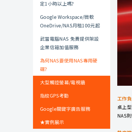
定1小時以上嗎?
Google Workspace/微軟
OneDrive/NAS月租100元起
武當電腦NAS 免費提供架設
企業信箱加值服務
為何NAS要使用NAS專用硬
碟?
大型觸控螢幕/電視牆
指紋GPS考勤
工作負
桌上型
Google關鍵字廣告服務
NAS
★實例展示