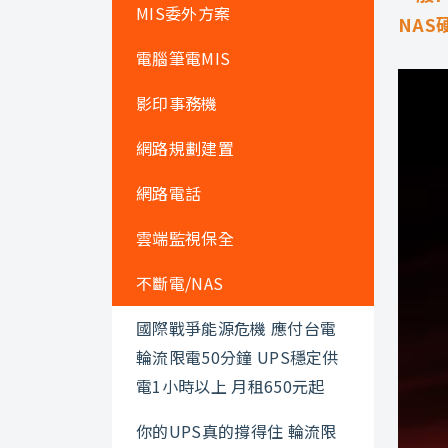
MIS委外方案
NA
電腦筆電MIS
影印事務機
網路規劃建置
網路電話
雲端監視保全
不斷電/NAS
國際戰爭能源危機 應付台電
輪流限電50分鐘 UPS穩定供
電1小時以上 月租650元起
你的UPS真的撐得住 輪流限