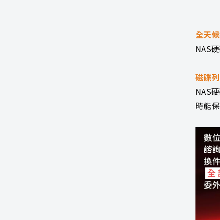
全天候
NAS
磁碟列
NAS
時能保