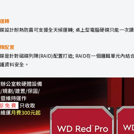
運轉
硬碟設計耐熱防震可支援全天候運轉; 桌上型電腦硬碟只能一次
陣配置
硬碟是針對磁碟列陣(RAID)配置打造; RAID在一個邏輯單
護資料安全。