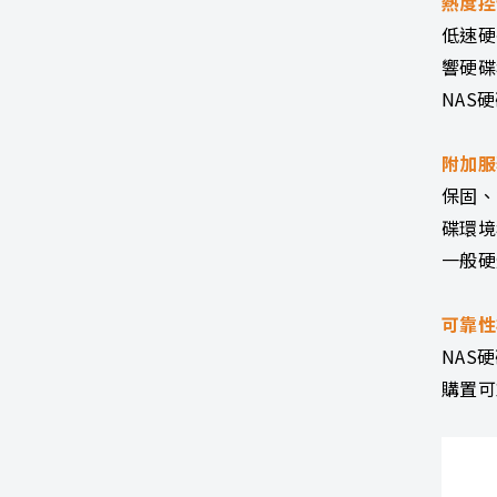
熱度控
低速硬
響硬碟
NAS
附加服
保固、
碟環境
一般硬
可靠性
NAS
購置可